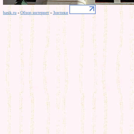
-
-
basik.ru
Обзор интернет
Зонтики