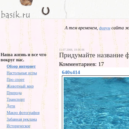
А тем временем,
сайта жд
форум
11.07.2008, 19.06.06
Придумайте название 
Наша жизнь и все что
вокруг нас.
Комментариев: 17
Обзор интернет
640x414
Настольные игры
Про спорт
Животный мир
Природа
Транспорт
Дети
Макро фотография
Забавная реклама
Историческое