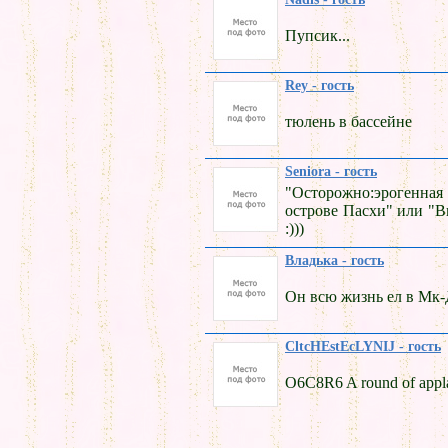
Пупсик...
Rey - гость
тюлень в бассейне
Seniora - гость
"Осторожно:эрогенная
острове Пасхи" или "Вн
:)))
Владька - гость
Он всю жизнь ел в Мк-Д
CltcHEstEcLYNIJ - гость
O6C8R6 A round of appla