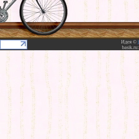
Идея ©
basik.ru