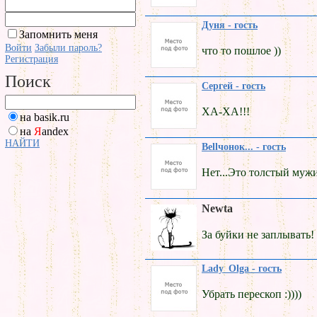
Дуня - гость
Запомнить меня
Войти
Забыли пароль?
что то пошлое ))
Регистрация
Поиск
Сергей - гость
ХА-ХА!!!
на basik.ru
на
Я
andex
НАЙТИ
Bellчонок... - гость
Нет...Это толстый мужик
Newta
За буйки не заплывать!
Lady_Olga - гость
Убрать перескоп :))))