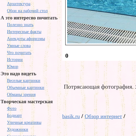
Архитектура
Обои на рабочий стол
А это интересно почитать
Полезно знать
Интересные факты
Анекдоты афоризмы
Умные слова
Что почитать
0
Истории
Юмор
Это надо видеть
Веселые картинки
Потрясающая фотография. Я
Объемные картинки
Обманы зрения
Творческая мастерская
Фото
/
/
Бодиарт
basik.ru
Обзор интернет
Уличные креативы
Художники