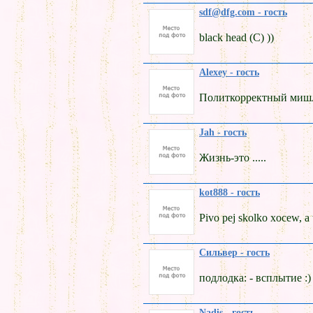
sdf@dfg.com - гость
black head (C) ))
Alexey - гость
Политкорректный миш
Jah - гость
Жизнь-это .....
kot888 - гость
Pivo pej skolko xocew, a
Сильвер - гость
подлодка: - всплытие :)
Nadis - гость