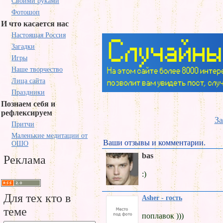
Своими руками
Фотошоп
И что касается нас
Настоящая Россия
Загадки
Игры
Наше творчество
Лица сайта
Праздники
Познаем себя и
рефлексируем
За
Притчи
Маленькие медитации от
Ваши отзывы и комментарии.
ОШО
bas
Реклама
:)
Для тех кто в
Asher - гость
теме
поплавок )))