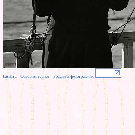
-
-
basik.ru
Обзор интернет
Россия в фотографиях