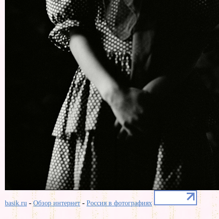
-
-
basik.ru
Обзор интернет
Россия в фотографиях