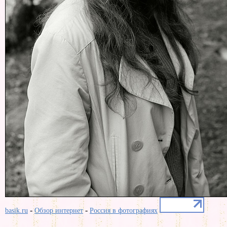
-
-
basik.ru
Обзор интернет
Россия в фотографиях