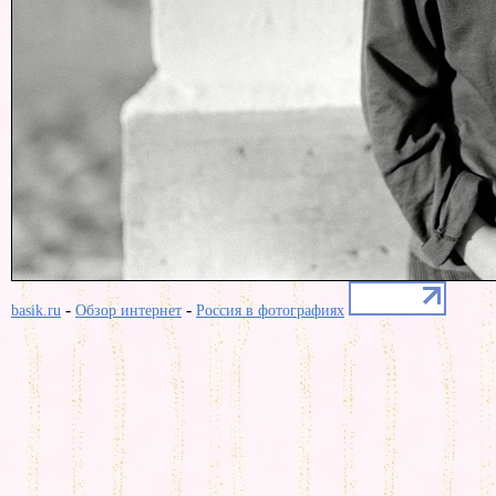
-
-
basik.ru
Обзор интернет
Россия в фотографиях