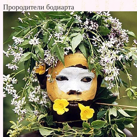
Прородители бодиарта