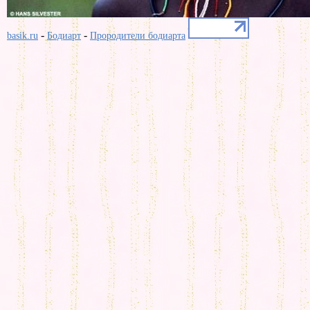
-
-
basik.ru
Бодиарт
Прородители бодиарта