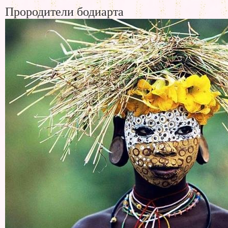
Прородители бодиарта