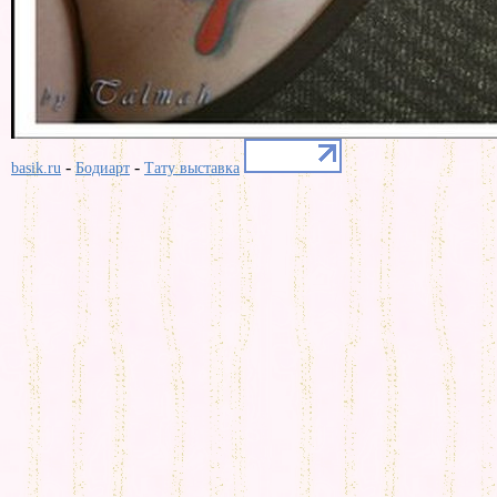
-
-
basik.ru
Бодиарт
Тату выставка