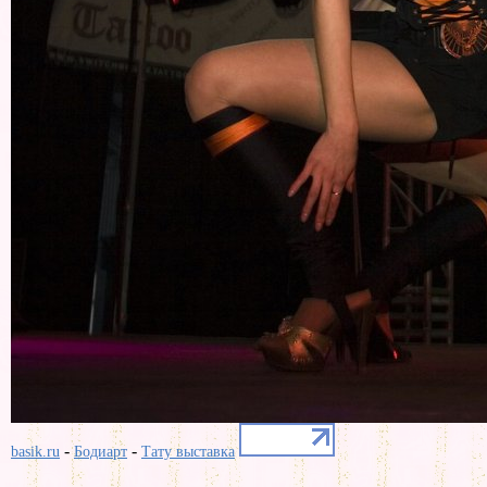
-
-
basik.ru
Бодиарт
Тату выставка