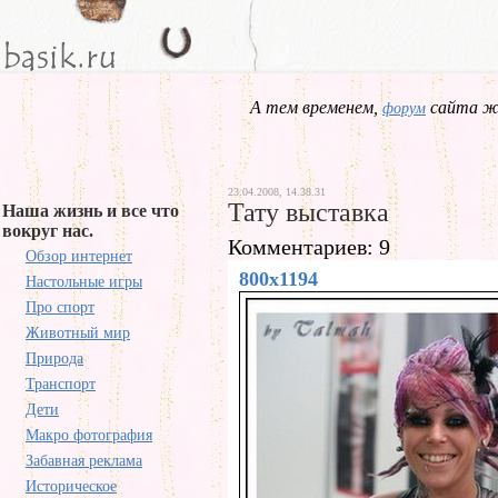
А тем временем,
сайта жд
форум
23.04.2008, 14.38.31
Тату выставка
Наша жизнь и все что
вокруг нас.
Комментариев: 9
Обзор интернет
800x1194
Настольные игры
Про спорт
Животный мир
Природа
Транспорт
Дети
Макро фотография
Забавная реклама
Историческое