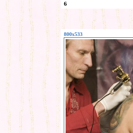
6
800x533