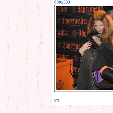
800x533
21