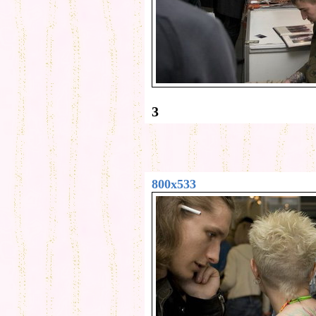
3
800x533