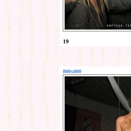
19
800x800