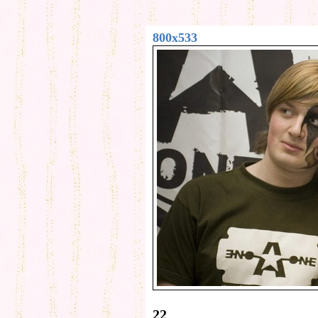
800x533
22