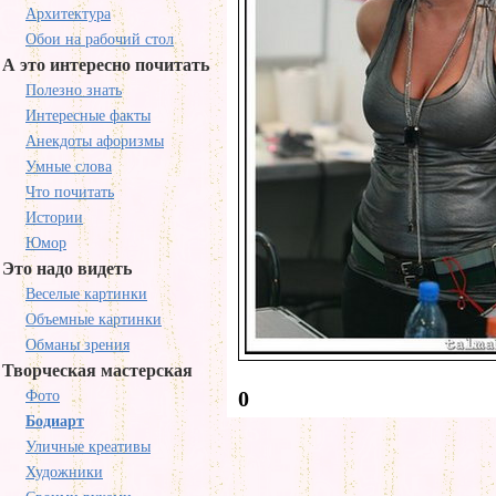
Архитектура
Обои на рабочий стол
А это интересно почитать
Полезно знать
Интересные факты
Анекдоты афоризмы
Умные слова
Что почитать
Истории
Юмор
Это надо видеть
Веселые картинки
Объемные картинки
Обманы зрения
Творческая мастерская
0
Фото
Бодиарт
Уличные креативы
Художники