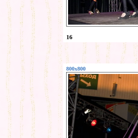
16
800x800