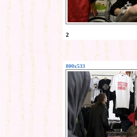
2
800x533