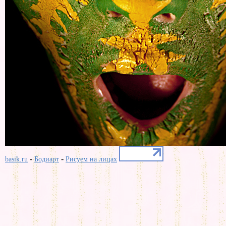
-
-
basik.ru
Бодиарт
Рисуем на лицах