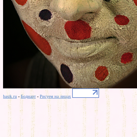
-
-
basik.ru
Бодиарт
Рисуем на лицах