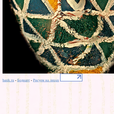
-
-
basik.ru
Бодиарт
Рисуем на лицах