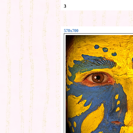
3
578x700