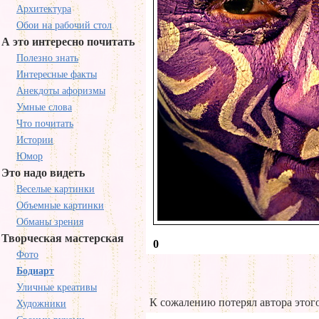
Архитектура
Обои на рабочий стол
А это интересно почитать
Полезно знать
Интересные факты
Анекдоты афоризмы
Умные слова
Что почитать
Истории
Юмор
Это надо видеть
Веселые картинки
Объемные картинки
Обманы зрения
Творческая мастерская
0
Фото
Бодиарт
Уличные креативы
К сожалению потерял автора этого
Художники