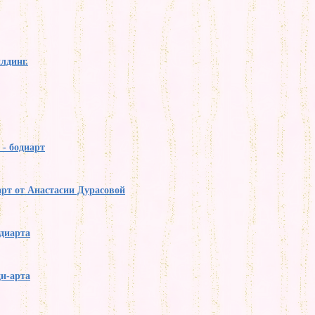
лдинг.
 - бодиарт
рт от Анастасии Дурасовой
диарта
и-арта