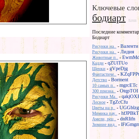
Ключевые сло
бодиарт
Корея
Последние комментар
Бодиарт
-
Валенти
Рисунки на..
-
Лидия
Рисунки на..
-
EwmMd
Животные п..
-
qZUlTUo
Кадди
-
gVpeDjg
Щенки
-
KZqFPP
Фантастиче..
-
Borment
Детство
-
mgrcETc
10 самых п..
-
OtqpTOI
300 призна..
-
qakjOX
Рисунки Ma..
-
TgZcCfu
Лесное
-
UGGblzg
Цветы на р..
-
hfJPBkT
Мимика пау..
-
dnRIifn
Амели, рец..
-
lFiGmg
Зимние вид..