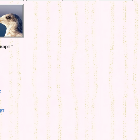
диарт"
х
рт