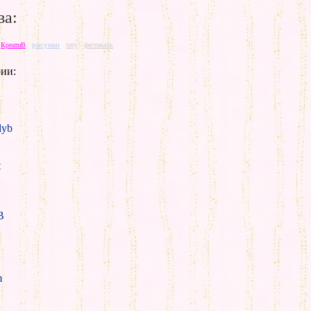
ва:
рисунки
КреатиВ
тату
фестиваль
ии:
yb
t
B
m