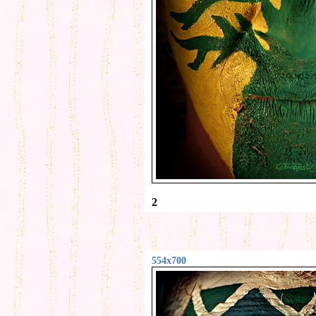
2
554x700