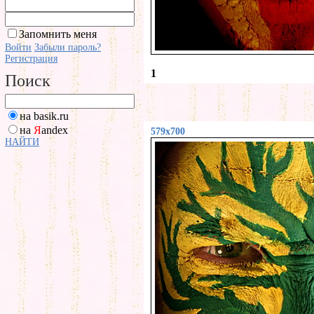
Запомнить меня
Войти
Забыли пароль?
Регистрация
1
Поиск
на basik.ru
на
Я
andex
579x700
НАЙТИ