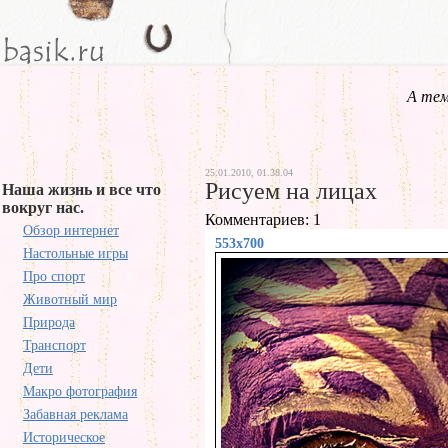
А тем
25.01.2010, 01.38.04
Рисуем на лицах
Наша жизнь и все что
вокруг нас.
Комментариев: 1
Обзор интернет
553x700
Настольные игры
Про спорт
Животный мир
Природа
Транспорт
Дети
Макро фотография
Забавная реклама
Историческое