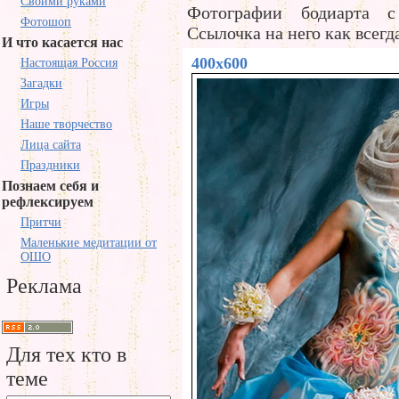
Своими руками
Фотографии бодиарта с
Фотошоп
Ссылочка на него как всегда
И что касается нас
400x600
Настоящая Россия
Загадки
Игры
Наше творчество
Лица сайта
Праздники
Познаем себя и
рефлексируем
Притчи
Маленькие медитации от
ОШО
Реклама
Для тех кто в
теме