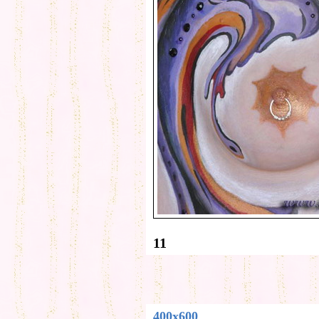
11
400x600