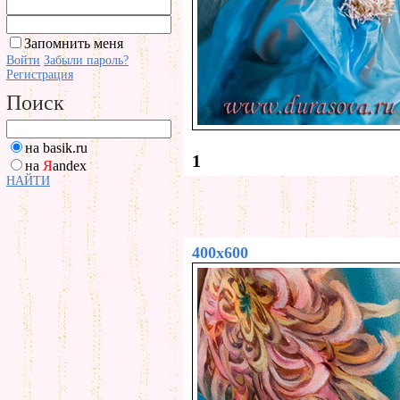
Запомнить меня
Войти
Забыли пароль?
Регистрация
Поиск
на basik.ru
1
на
Я
andex
НАЙТИ
400x600