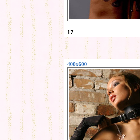
17
400x600