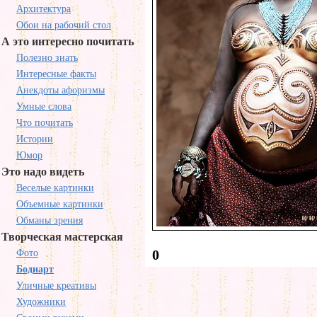
Архитектура
Обои на рабочий стол
А это интересно почитать
Полезно знать
Интересные факты
Анекдоты афоризмы
Умные слова
Что почитать
Истории
Юмор
Это надо видеть
Веселые картинки
Объемные картинки
Обманы зрения
Творческая мастерская
0
Фото
Бодиарт
Уличные креативы
Художники