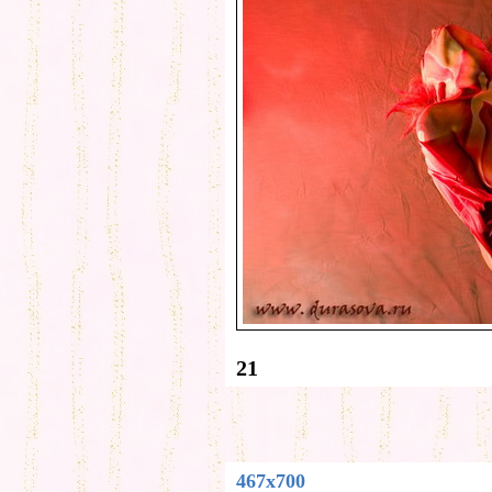
21
467x700