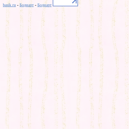
-
-
basik.ru
Бодиарт
Бодиарт