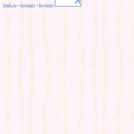
-
-
basik.ru
Бодиарт
Бодиарт