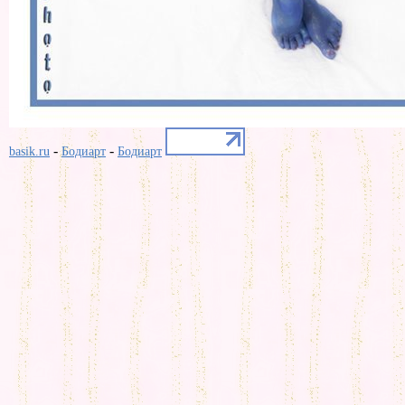
-
-
basik.ru
Бодиарт
Бодиарт