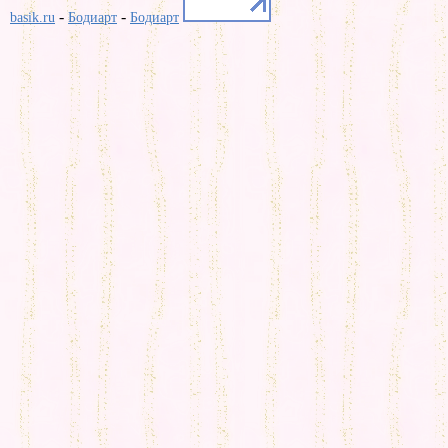
-
-
basik.ru
Бодиарт
Бодиарт