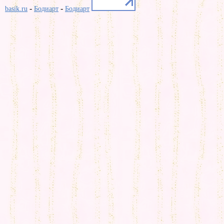
-
-
basik.ru
Бодиарт
Бодиарт