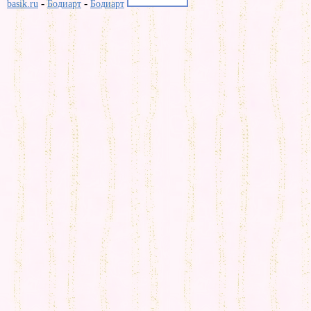
-
-
basik.ru
Бодиарт
Бодиарт