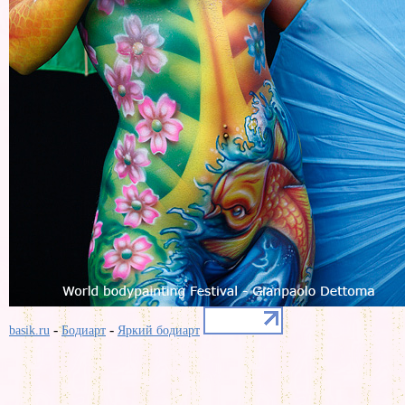
-
-
basik.ru
Бодиарт
Яркий бодиарт