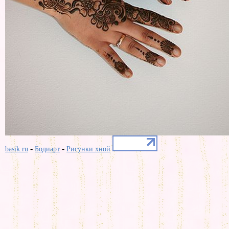
-
-
basik.ru
Бодиарт
Рисунки хной