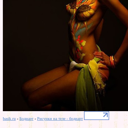
-
-
basik.ru
Бодиарт
Рисунки на теле - бодиарт