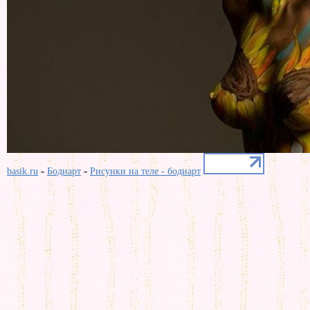
-
-
basik.ru
Бодиарт
Рисунки на теле - бодиарт