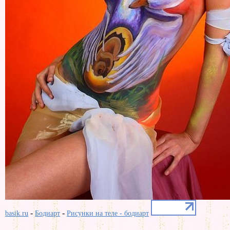
-
-
basik.ru
Бодиарт
Рисунки на теле - бодиарт