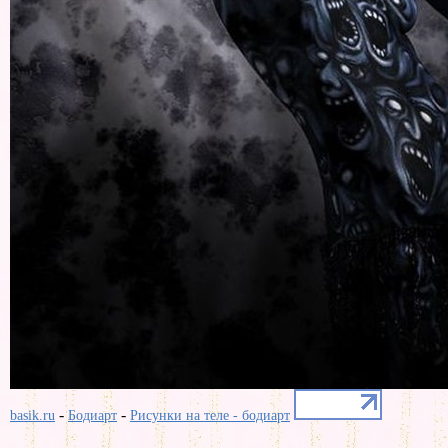
-
-
basik.ru
Бодиарт
Рисунки на теле - бодиарт