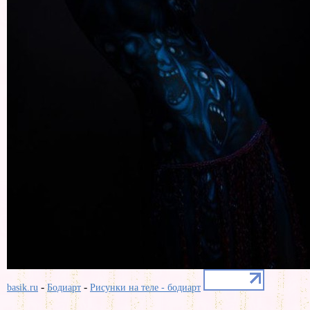
-
-
basik.ru
Бодиарт
Рисунки на теле - бодиарт