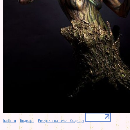
-
-
basik.ru
Бодиарт
Рисунки на теле - бодиарт