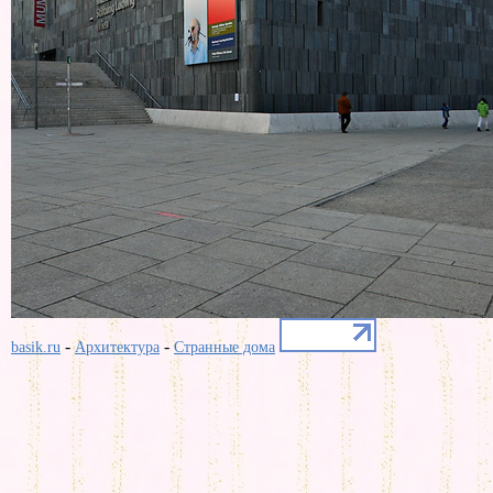
-
-
basik.ru
Архитектура
Странные дома