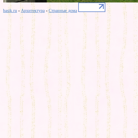
-
-
basik.ru
Архитектура
Странные дома