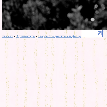
-
-
basik.ru
Архитектура
Старое Лондонское кладбище