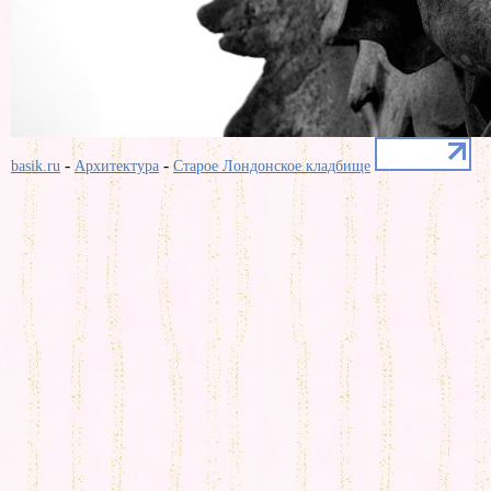
-
-
basik.ru
Архитектура
Старое Лондонское кладбище