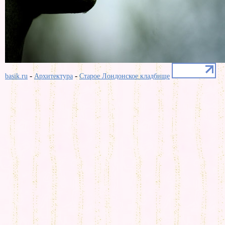
-
-
basik.ru
Архитектура
Старое Лондонское кладбище