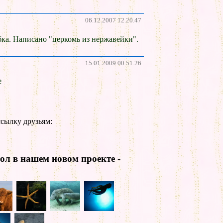
06.12.2007 12.20.47
бка. Написано "церкомь из нержавейки".
15.01.2009 00.51.26
е
сылку друзьям:
ол в нашем новом проекте -