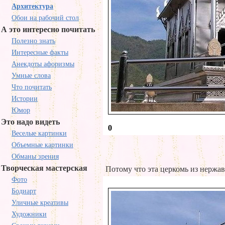
Архитектура
Обои на рабочий стол
А это интересно почитать
Полезно знать
Интересные факты
Анекдоты афоризмы
Умные слова
Что почитать
Истории
Юмор
Это надо видеть
0
Веселые картинки
Объемные картинки
Обманы зрения
Творческая мастерская
Потому что эта церкомь из нержав
Фото
Бодиарт
Уличные креативы
Художники