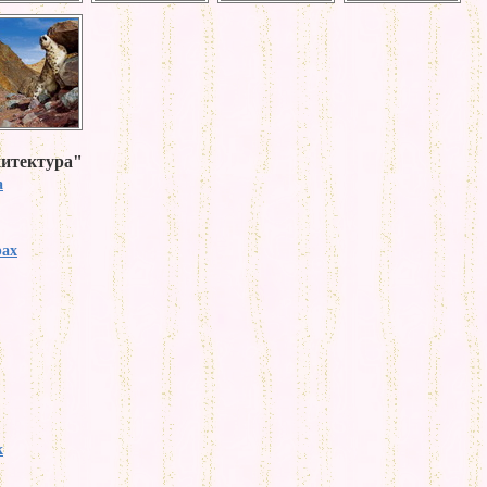
хитектура"
а
рах
к