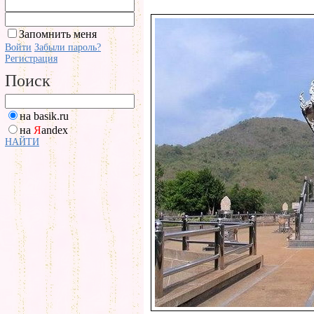
Запомнить меня
Войти
Забыли пароль?
Регистрация
Поиск
на basik.ru
на
Я
andex
НАЙТИ