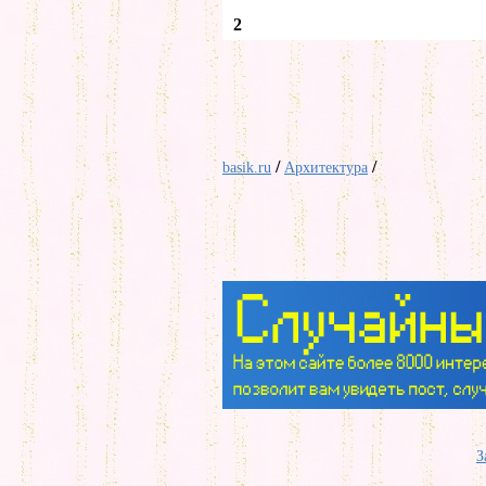
2
/
/
basik.ru
Архитектура
З