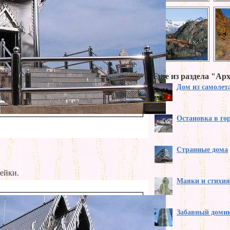
Еще из раздела "Ар
Дом из самолет
Остановка в го
Странные дома
ейки.
Маяки и стихия
Забавный доми