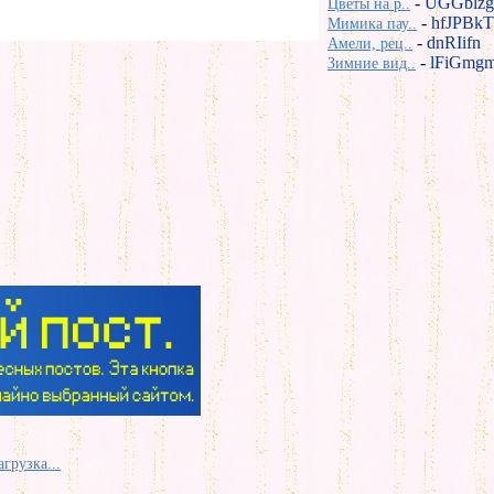
-
UGGblzg
Цветы на р..
-
hfJPBkT
Мимика пау..
-
dnRIifn
Амели, рец..
-
lFiGmg
Зимние вид..
агрузка...