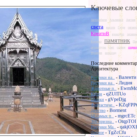
Ключевые сло
Автомобили
Альпинист
Англия
света
высота
Гауди
гигант
КреатиВ
крокодил
лесница
памятник
Косенко
Па
скульптуры
снег
солнце
социал
Франция
шоколад
Последние комментар
Архитектура
-
Валенти
Рисунки на..
-
Лидия
Рисунки на..
-
EwmMd
Животные п..
-
qZUlTUo
Кадди
-
gVpeDjg
Щенки
-
KZqFPP
Фантастиче..
-
Borment
Детство
-
mgrcETc
10 самых п..
-
OtqpTOI
300 призна..
-
qakjOX
Рисунки Ma..
-
TgZcCfu
Лесное