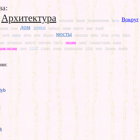
ва:
Архитектура
Вокруг
вода
астрология
башня
Великобритания
дом
замки
Красота
омания
горы
интерьер
камни
кенгуру
кино
Китай
мосты
маяки
люди
метро
море
Москва
насекомое
нефть
обувь
отдых
Павел
риж
подземелья
поцелуй
придумка
Ракурс
реклама
самые
Своими руками
сказка
СССР
ьная реклама
спорт
Старье
страхи
строительство
США
театр
Украина
фонтан
ии:
yb
t
B