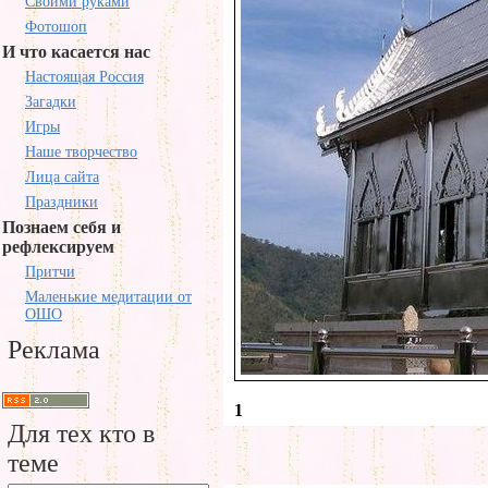
Своими руками
Фотошоп
И что касается нас
Настоящая Россия
Загадки
Игры
Наше творчество
Лица сайта
Праздники
Познаем себя и
рефлексируем
Притчи
Маленькие медитации от
ОШО
Реклама
1
Для тех кто в
теме