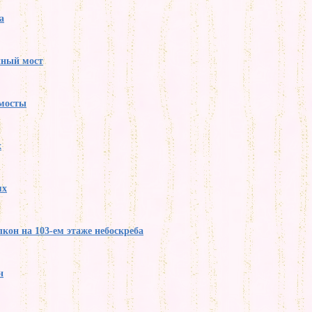
а
нный мост
 мосты
х
ях
кон на 103-ем этаже небоскреба
н