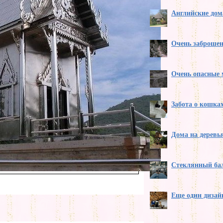
Английские дом
Очень заброше
Очень опасные
Забота о кошка
Дома на деревь
Стеклянный бал
Еще один дизай