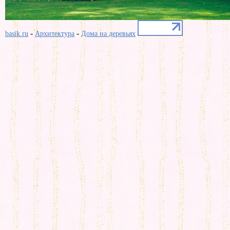
-
-
basik.ru
Архитектура
Дома на деревьях