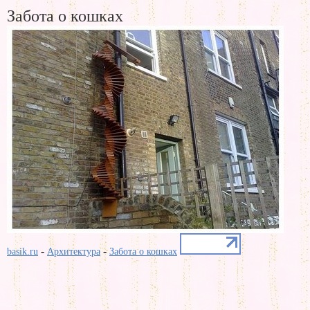
Забота о кошках
-
-
basik.ru
Архитектура
Забота о кошках