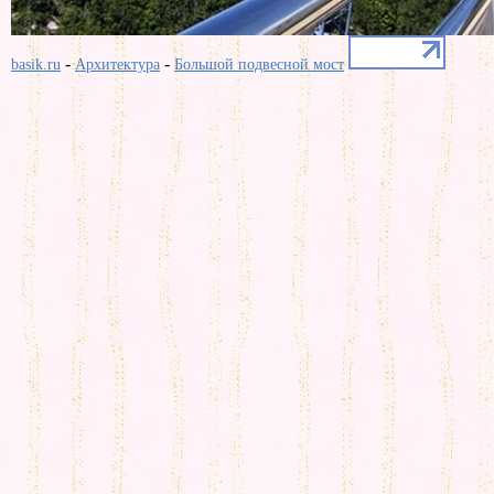
-
-
basik.ru
Архитектура
Большой подвесной мост