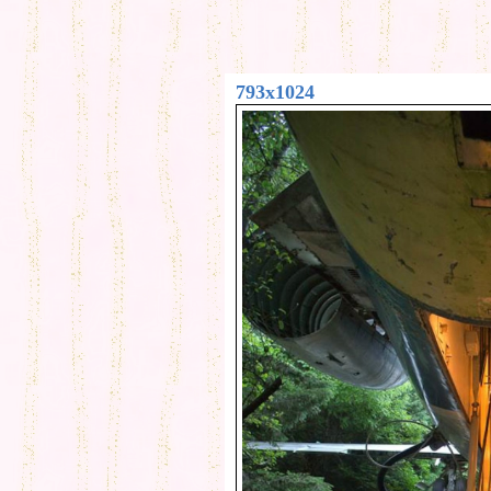
793x1024