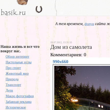
А тем временем,
сайта жд
форум
18.07.2012, 13.31.55
Дом из самолета
Наша жизнь и все что
вокруг нас.
Комментариев: 0
Обзор интернет
990x660
Настольные игры
Про спорт
Животный мир
Природа
Транспорт
Дети
Макро фотография
Забавная реклама
Историческое