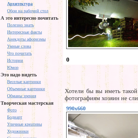
Архитектура
Обои на рабочий стол
А это интересно почитать
Полезно знать
Интересные факты
Анекдоты афоризмы
Умные слова
Что почитать
0
Истории
Юмор
Это надо видеть
Веселые картинки
Объемные картинки
Хотели бы вы иметь такой
Обманы зрения
фотографиям хозяин не сл
Творческая мастерская
990x660
Фото
Бодиарт
Уличные креативы
Художники