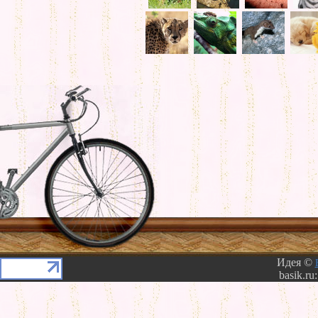
Идея ©
basik.ru