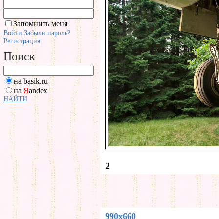
Запомнить меня
Войти
Забыли пароль?
Регистрация
Поиск
на basik.ru
на
Я
andex
НАЙТИ
2
990x660