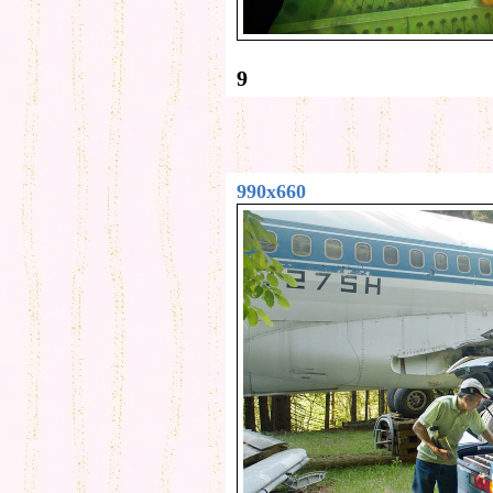
9
990x660