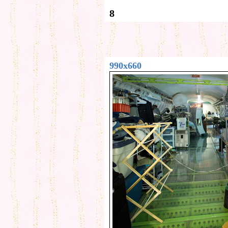
8
990x660