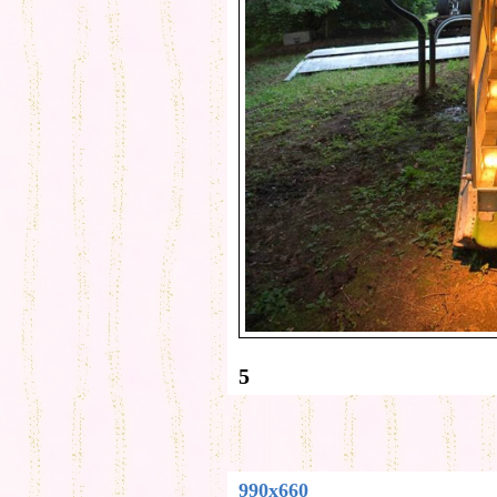
5
990x660