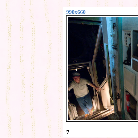
990x660
7