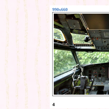
990x660
4