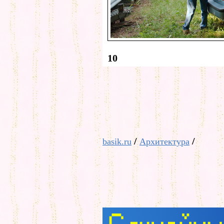
10
/
/
basik.ru
Архитектура