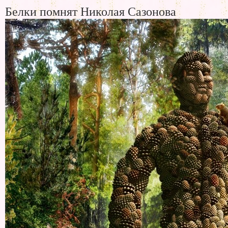
Белки помнят Николая Сазонова